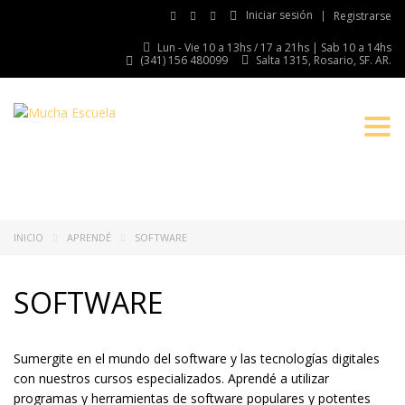
Iniciar sesión
Registrarse
Lun - Vie 10 a 13hs / 17 a 21hs | Sab 10 a 14hs
(341) 156 480099
Salta 1315, Rosario, SF. AR.
Togg
INICIO
APRENDÉ
SOFTWARE
SOFTWARE
Sumergite en el mundo del software y las tecnologías digitales
con nuestros cursos especializados. Aprendé a utilizar
programas y herramientas de software populares y potentes