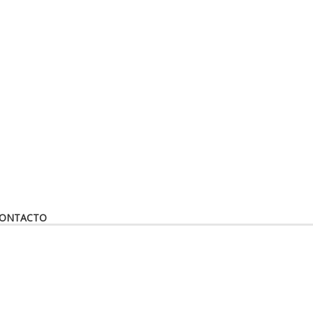
ONTACTO
Have a question?