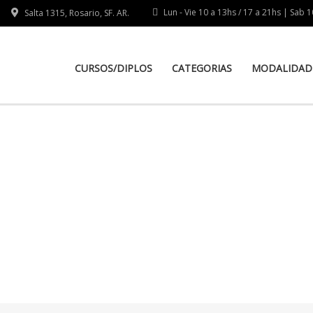
Lun - Vie 10 a 13hs / 17 a 21hs | Sab 
Salta 1315, Rosario, SF. AR.
CURSOS/DIPLOS
CATEGORIAS
MODALIDAD