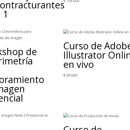
$
138.000
ontracturantes
 1
Curso de Adob
kshop de
Illustrator Onli
rimetría
en vivo
$
99.000
oramiento
magen
encial
Curso de