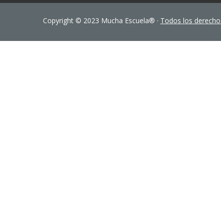
Copyright © 2023 Mucha Escuela® ·
Todos los derecho
Sign In
The password must have a minimum of 8 characters of numbers and let
Remember me