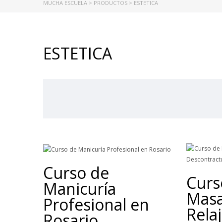
MUCHA ESCUELA
>
PRODUCTOS
>
ESTETICA
ESTETICA
Curso de
Curs
Manicuría
Masa
Profesional en
Rela
Rosario