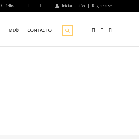
10 a 14hs
Iniciar sesión
Registrarse
ME®
CONTACTO