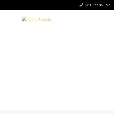
(341) 156 480099
Have a question?
Send enquiry
Message sent
Close