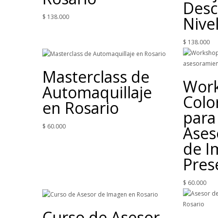
Desc
$
138.000
Nivel
$
138.000
Masterclass de
Wor
Automaquillaje
Colo
en Rosario
para
$
60.000
Ases
de I
Pres
$
60.000
Curso de Asesor