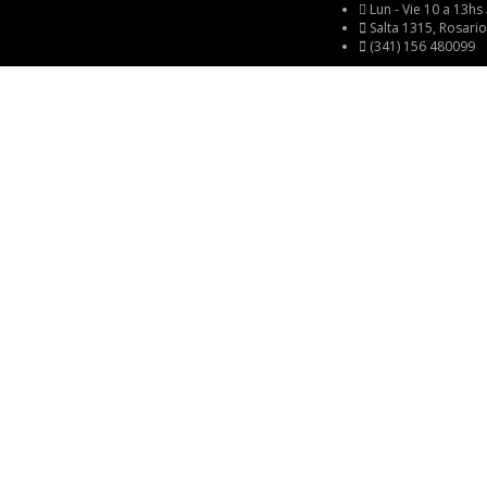
Lun - Vie 10 a 13hs
Salta 1315, Rosario,
(341) 156 480099