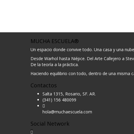
MUCHA ESCUELA®
Un espacio donde convive todo. Una casa y una nube co
Desde Warhol hasta Niépce. Del Arte Callejero a Stev
De la teoría a la práctica.
Haciendo equilibrio con todo, dentro de una misma c
Contactos
Salta 1315, Rosario, SF. AR.
(341) 156 480099
hola@muchaescuela.com
Social Network