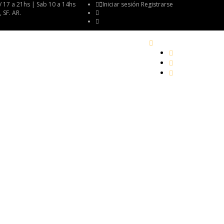
 / 17 a 21hs | Sab 10 a 14hs
Iniciar sesión
Registrarse
 SF. AR.