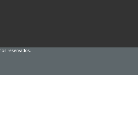
hos reservados.
acters of numbers and letters, contain at least 1 capital letter