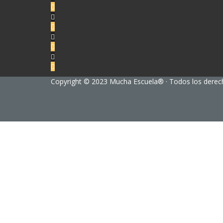
Copyright © 2023 Mucha Escuela® ·
Todos los derec
Sign In
The password must have a minimum of 8 char